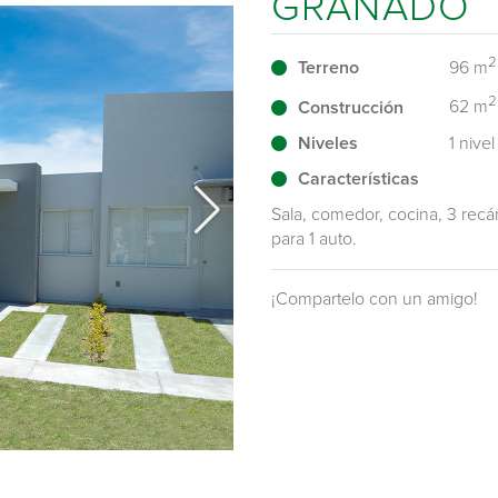
GRANADO
2
Terreno
96 m
2
Construcción
62 m
Niveles
1 nivel
Características
Sala, comedor, cocina, 3 recám
para 1 auto.
¡Compartelo con un amigo!