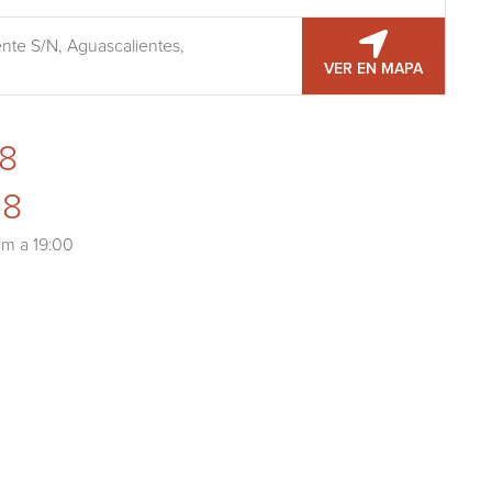
nte S/N, Aguascalientes,
VER EN MAPA
8
98
m a 19:00