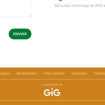
De Lunes a Domingo de 9:00 a
otipos
Amenidades
Plan maestro
Ubicación
Galerí
un desarrollo de