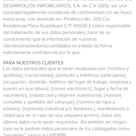
DESARROLLOS INMOBILIARIOS, S.A. de C.V. (GIG), ser una
sociedad legalmente constituida de conformidad con las leyes
mexicanas, con domicilio en: Periférico No. 335 Col.
Residencial Plaza Guadalupe C.P. 45030 y como responsable
del tratamiento de sus datos personales, hace de su
conocimiento que la información de nuestros
clientes/proveedores/candidatos es tratada de forma
estrictamente confidencial por lo que:
PARA NUESTROS CLIENTES:
Los datos personales que le serán recabados son: [nombre y
apellidos], [nacionalidad], [domicilio y teléfonos particulares],
[ocupación, domicilio, teléfono del lugar de trabajo, empresa y
puesto en que labora], [correo electrónico], [lugar y fecha de
nacimiento], [estado civil y régimen matrimonial], [nombre
completo y apellidos del cónyuge], [número de hijos y
edades], [ingreso(s) individual y/ó familiares.]; manifestando a
Usted que en el caso de que adquiera terreno, éstos dos
últimos datos no le serán requeridos. Así también en ningún
caso se le pedirán datos personales de los catalogados como
“sensibles”, según la LFPDPPP.